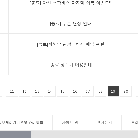
[종료] 아산 스파비스 마지막 여름 이벤트!!
[종료] 쿠폰 연장 안내
[종료]서해안 관광패키지 예약 관련
[종료]성수기 이용안내
11
12
13
14
15
16
17
18
19
20
정보처리기기운영·관리방침
사이트 맵
오시는길
온라